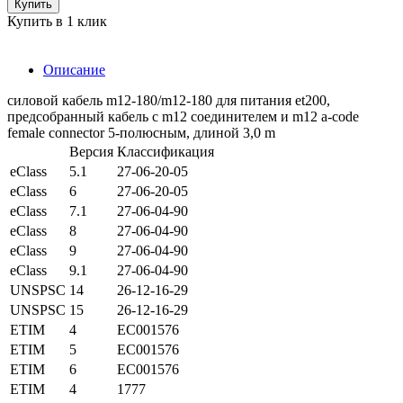
Купить
Купить в 1 клик
Описание
силовой кабель m12-180/m12-180 для питания et200,
предсобранный кабель с m12 соединителем и m12 a-code
female connector 5-полюсным, длиной 3,0 m
Версия
Классификация
eClass
5.1
27-06-20-05
eClass
6
27-06-20-05
eClass
7.1
27-06-04-90
eClass
8
27-06-04-90
eClass
9
27-06-04-90
eClass
9.1
27-06-04-90
UNSPSC
14
26-12-16-29
UNSPSC
15
26-12-16-29
ETIM
4
EC001576
ETIM
5
EC001576
ETIM
6
EC001576
ETIM
4
1777