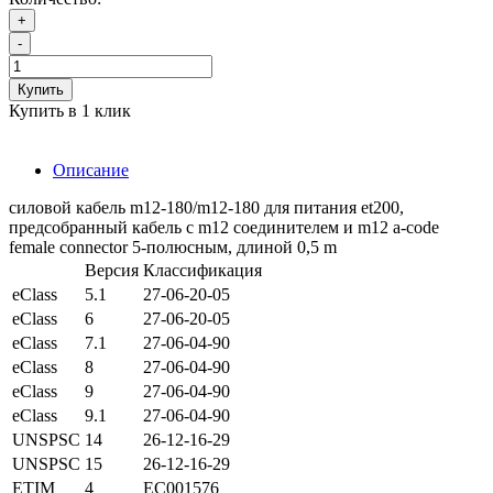
+
-
Купить
Купить в 1 клик
Описание
силовой кабель m12-180/m12-180 для питания et200,
предсобранный кабель с m12 соединителем и m12 a-code
female connector 5-полюсным, длиной 0,5 m
Версия
Классификация
eClass
5.1
27-06-20-05
eClass
6
27-06-20-05
eClass
7.1
27-06-04-90
eClass
8
27-06-04-90
eClass
9
27-06-04-90
eClass
9.1
27-06-04-90
UNSPSC
14
26-12-16-29
UNSPSC
15
26-12-16-29
ETIM
4
EC001576