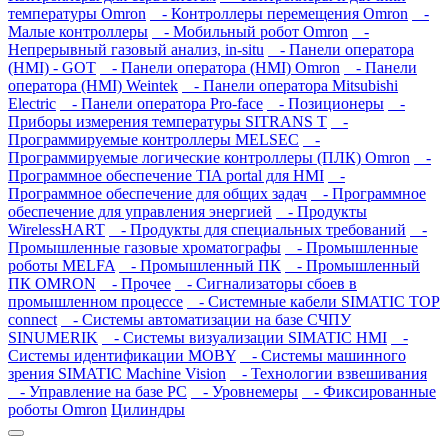
температуры Omron
- Контроллеры перемещения Omron
-
Малые контроллеры
- Мобильный робот Omron
-
Непрерывный газовый анализ, in-situ
- Панели оператора
(HMI) - GOT
- Панели оператора (HMI) Omron
- Панели
оператора (HMI) Weintek
- Панели оператора Mitsubishi
Electric
- Панели оператора Pro-face
- Позиционеры
-
Приборы измерения температуры SITRANS T
-
Программируемые контроллеры MELSEC
-
Программируемые логические контроллеры (ПЛК) Omron
-
Программное обеспечение TIA portal для HMI
-
Программное обеспечение для общих задач
- Программное
обеспечение для управления энергией
- Продукты
WirelessHART
- Продукты для специальных требований
-
Промышленные газовые хроматографы
- Промышленные
роботы MELFA
- Промышленный ПК
- Промышленный
ПК OMRON
- Прочее
- Сигнализаторы сбоев в
промышленном процессе
- Системные кабели SIMATIC TOP
connect
- Системы автоматизации на базе СЧПУ
SINUMERIK
- Системы визуализации SIMATIC HMI
-
Системы идентификации MOBY
- Системы машинного
зрения SIMATIC Machine Vision
- Технологии взвешивания
- Управление на базе РС
- Уровнемеры
- Фиксированные
роботы Omron
Цилиндры