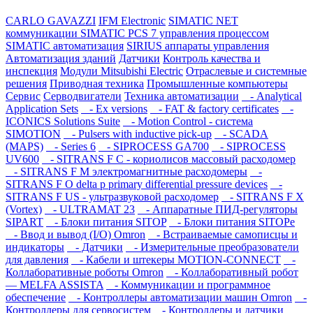
CARLO GAVAZZI
IFM Electronic
SIMATIC NET
коммуникации
SIMATIC PCS 7 управления процессом
SIMATIC автоматизация
SIRIUS аппараты управления
Автоматизация зданий
Датчики
Контроль качества и
инспекция
Модули Mitsubishi Electric
Отраслевые и системные
решения
Приводная техника
Промышленные компьютеры
Сервис
Серводвигатели
Техника автоматизации
- Analytical
Application Sets
- Ex versions
- FAT & factory certificates
-
ICONICS Solutions Suite
- Motion Control - система
SIMOTION
- Pulsers with inductive pick-up
- SCADA
(MAPS)
- Series 6
- SIPROCESS GA700
- SIPROCESS
UV600
- SITRANS F C - кориолисов массовый расходомер
- SITRANS F M электромагнитные расходомеры
-
SITRANS F O delta p primary differential pressure devices
-
SITRANS F US - ультразвуковой расходомер
- SITRANS F X
(Vortex)
- ULTRAMAT 23
- Аппаратные ПИД-регуляторы
SIPART
- Блоки питания SITOP
- Блоки питания SITOPе
- Ввод и вывод (I/O) Omron
- Встраиваемые самописцы и
индикаторы
- Датчики
- Измерительные преобразователи
для давления
- Кабели и штекеры MOTION-CONNECT
-
Коллаборативные роботы Omron
- Коллаборативный робот
— MELFA ASSISTA
- Коммуникации и программное
обеспечение
- Контроллеры автоматизации машин Omron
-
Контроллеры для сервосистем
- Контроллеры и датчики