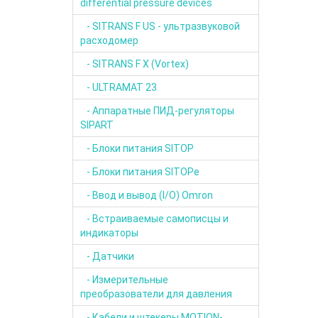
differential pressure devices
- SITRANS F US - ультразвуковой
расходомер
- SITRANS F X (Vortex)
- ULTRAMAT 23
- Аппаратные ПИД-регуляторы
SIPART
- Блоки питания SITOP
- Блоки питания SITOPе
- Ввод и вывод (I/O) Omron
- Встраиваемые самописцы и
индикаторы
- Датчики
- Измерительные
преобразователи для давления
- Кабели и штекеры MOTION-