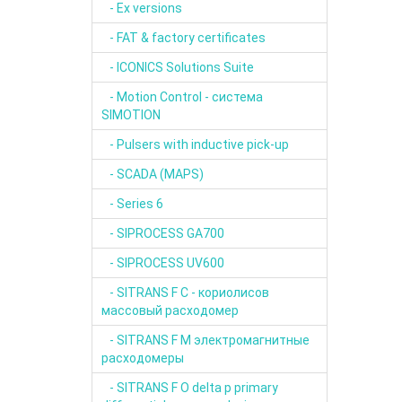
- Ex versions
- FAT & factory certificates
- ICONICS Solutions Suite
- Motion Control - система
SIMOTION
- Pulsers with inductive pick-up
- SCADA (MAPS)
- Series 6
- SIPROCESS GA700
- SIPROCESS UV600
- SITRANS F C - кориолисов
массовый расходомер
- SITRANS F M электромагнитные
расходомеры
- SITRANS F O delta p primary