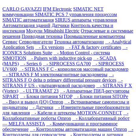
CARLO GAVAZZI
IFM Electronic
SIMATIC NET
коммуникации
SIMATIC PCS 7 управления процессом
SIMATIC автоматизация
SIRIUS аппараты управления
Автоматизация зданий
Датчики
Контроль качества и
инспекция
Модули Mitsubishi Electric
Отраслевые и системные
решения
Приводная техника
Промышленные компьютеры
Сервис
Серводвигатели
Техника автоматизации
- Analytical
Application Sets
- Ex versions
- FAT & factory certificates
-
ICONICS Solutions Suite
- Motion Control - система
SIMOTION
- Pulsers with inductive pick-up
- SCADA
(MAPS)
- Series 6
- SIPROCESS GA700
- SIPROCESS
UV600
- SITRANS F C - кориолисов массовый расходомер
- SITRANS F M электромагнитные расходомеры
-
SITRANS F O delta p primary differential pressure devices
-
SITRANS F US - ультразвуковой расходомер
- SITRANS F X
(Vortex)
- ULTRAMAT 23
- Аппаратные ПИД-регуляторы
SIPART
- Блоки питания SITOP
- Блоки питания SITOPе
- Ввод и вывод (I/O) Omron
- Встраиваемые самописцы и
индикаторы
- Датчики
- Измерительные преобразователи
для давления
- Кабели и штекеры MOTION-CONNECT
-
Коллаборативные роботы Omron
- Коллаборативный робот
— MELFA ASSISTA
- Коммуникации и программное
обеспечение
- Контроллеры автоматизации машин Omron
-
Контроллеры для сервосистем
- Контроллеры и датчики