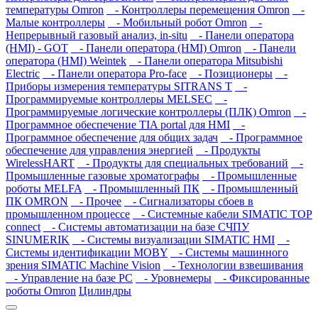
температуры Omron
- Контроллеры перемещения Omron
-
Малые контроллеры
- Мобильный робот Omron
-
Непрерывный газовый анализ, in-situ
- Панели оператора
(HMI) - GOT
- Панели оператора (HMI) Omron
- Панели
оператора (HMI) Weintek
- Панели оператора Mitsubishi
Electric
- Панели оператора Pro-face
- Позиционеры
-
Приборы измерения температуры SITRANS T
-
Программируемые контроллеры MELSEC
-
Программируемые логические контроллеры (ПЛК) Omron
-
Программное обеспечение TIA portal для HMI
-
Программное обеспечение для общих задач
- Программное
обеспечение для управления энергией
- Продукты
WirelessHART
- Продукты для специальных требований
-
Промышленные газовые хроматографы
- Промышленные
роботы MELFA
- Промышленный ПК
- Промышленный
ПК OMRON
- Прочее
- Сигнализаторы сбоев в
промышленном процессе
- Системные кабели SIMATIC TOP
connect
- Системы автоматизации на базе СЧПУ
SINUMERIK
- Системы визуализации SIMATIC HMI
-
Системы идентификации MOBY
- Системы машинного
зрения SIMATIC Machine Vision
- Технологии взвешивания
- Управление на базе РС
- Уровнемеры
- Фиксированные
роботы Omron
Цилиндры