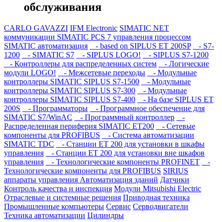
обслуживания
CARLO GAVAZZI
IFM Electronic
SIMATIC NET
коммуникации
SIMATIC PCS 7 управления процессом
SIMATIC автоматизация
- based on SIPLUS ET 200SP
- S7-
1200
- SIMATIC S7
- SIPLUS LOGO!
- SIPLUS S7-1200
- Контроллеры для распределенных систем
- Логические
модули LOGO!
- Межсетевые переходы
- Модульные
контроллеры SIMATIC SIPLUS S7-1500
- Модульные
контроллеры SIMATIC SIPLUS S7-300
- Модульные
контроллеры SIMATIC SIPLUS S7-400
- На базе SIPLUS ET
200S
- Программаторы
- Программное обеспечение для
SIMATIC S7/WinAC
- Программный контроллер
-
Распределенная периферия SIMATIC ET200
- Сетевые
компоненты для PROFIBUS
- Система автоматизации
SIMATIC TDC
- Станции ET 200 для установки в шкафы
управления
- Станции ET 200 для установки вне шкафов
управления
- Технологические компоненты PROFINET
-
Технологические компоненты для PROFIBUS
SIRIUS
аппараты управления
Автоматизация зданий
Датчики
Контроль качества и инспекция
Модули Mitsubishi Electric
Отраслевые и системные решения
Приводная техника
Промышленные компьютеры
Сервис
Серводвигатели
Техника автоматизации
Цилиндры