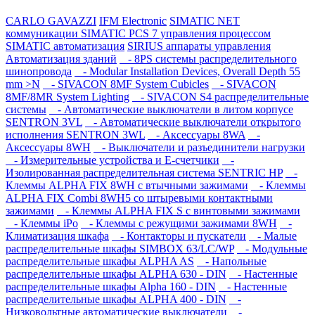
CARLO GAVAZZI
IFM Electronic
SIMATIC NET
коммуникации
SIMATIC PCS 7 управления процессом
SIMATIC автоматизация
SIRIUS аппараты управления
Автоматизация зданий
- 8PS системы распределительного
шинопровода
- Modular Installation Devices, Overall Depth 55
mm >N
- SIVACON 8MF System Cubicles
- SIVACON
8MF/8MR System Lighting
- SIVACON S4 распределительные
системы
- Автоматические выключатели в литом корпусе
SENTRON 3VL
- Автоматические выключатели открытого
исполнения SENTRON 3WL
- Аксессуары 8WA
-
Аксессуары 8WH
- Выключатели и разъединители нагрузки
- Измерительные устройства и E-счетчики
-
Изолированная распределительная система SENTRIC HP
-
Клеммы ALPHA FIX 8WH с втычными зажимами
- Клеммы
ALPHA FIX Combi 8WH5 со штыревыми контактными
зажимами
- Клеммы ALPHA FIX S с винтовыми зажимами
- Клеммы iPo
- Клеммы с режущими зажимами 8WH
-
Климатизация шкафа
- Контакторы и пускатели
- Малые
распределительные шкафы SIMBOX 63/LC/WP
- Модульные
распределительные шкафы ALPHA AS
- Напольные
распределительные шкафы ALPHA 630 - DIN
- Настенные
распределительные шкафы Alpha 160 - DIN
- Настенные
распределительные шкафы ALPHA 400 - DIN
-
Низковольтные автоматические выключатели
-