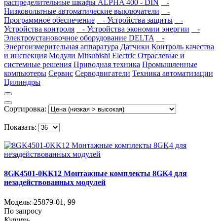
распределительные шкафы ALPHA 400 - DIN
-
Низковольтные автоматические выключатели
-
Программное обеспечение
- Устройства защиты
-
Устройства контроля
- Устройства экономии энергии
-
Электроустановочное оборудование DELTA
-
Энергоизмерительная аппаратура
Датчики
Контроль качества
и инспекция
Модули Mitsubishi Electric
Отраслевые и
системные решения
Приводная техника
Промышленные
компьютеры
Сервис
Серводвигатели
Техника автоматизации
Цилиндры
Сортировка:
Показать:
8GK4501-0KK12 Монтажные комплекты 8GK4 для
незадействованных модулей
Модель:
25879-01
,
99
По запросу
Купить