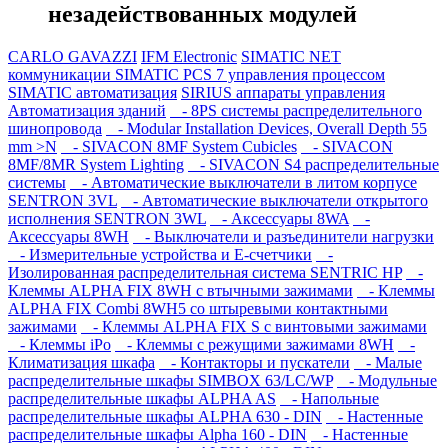
незадействованных модулей
CARLO GAVAZZI
IFM Electronic
SIMATIC NET
коммуникации
SIMATIC PCS 7 управления процессом
SIMATIC автоматизация
SIRIUS аппараты управления
Автоматизация зданий
- 8PS системы распределительного
шинопровода
- Modular Installation Devices, Overall Depth 55
mm >N
- SIVACON 8MF System Cubicles
- SIVACON
8MF/8MR System Lighting
- SIVACON S4 распределительные
системы
- Автоматические выключатели в литом корпусе
SENTRON 3VL
- Автоматические выключатели открытого
исполнения SENTRON 3WL
- Аксессуары 8WA
-
Аксессуары 8WH
- Выключатели и разъединители нагрузки
- Измерительные устройства и E-счетчики
-
Изолированная распределительная система SENTRIC HP
-
Клеммы ALPHA FIX 8WH с втычными зажимами
- Клеммы
ALPHA FIX Combi 8WH5 со штыревыми контактными
зажимами
- Клеммы ALPHA FIX S с винтовыми зажимами
- Клеммы iPo
- Клеммы с режущими зажимами 8WH
-
Климатизация шкафа
- Контакторы и пускатели
- Малые
распределительные шкафы SIMBOX 63/LC/WP
- Модульные
распределительные шкафы ALPHA AS
- Напольные
распределительные шкафы ALPHA 630 - DIN
- Настенные
распределительные шкафы Alpha 160 - DIN
- Настенные