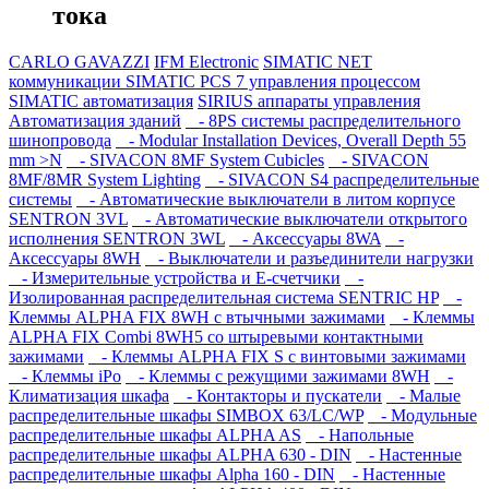
тока
CARLO GAVAZZI
IFM Electronic
SIMATIC NET
коммуникации
SIMATIC PCS 7 управления процессом
SIMATIC автоматизация
SIRIUS аппараты управления
Автоматизация зданий
- 8PS системы распределительного
шинопровода
- Modular Installation Devices, Overall Depth 55
mm >N
- SIVACON 8MF System Cubicles
- SIVACON
8MF/8MR System Lighting
- SIVACON S4 распределительные
системы
- Автоматические выключатели в литом корпусе
SENTRON 3VL
- Автоматические выключатели открытого
исполнения SENTRON 3WL
- Аксессуары 8WA
-
Аксессуары 8WH
- Выключатели и разъединители нагрузки
- Измерительные устройства и E-счетчики
-
Изолированная распределительная система SENTRIC HP
-
Клеммы ALPHA FIX 8WH с втычными зажимами
- Клеммы
ALPHA FIX Combi 8WH5 со штыревыми контактными
зажимами
- Клеммы ALPHA FIX S с винтовыми зажимами
- Клеммы iPo
- Клеммы с режущими зажимами 8WH
-
Климатизация шкафа
- Контакторы и пускатели
- Малые
распределительные шкафы SIMBOX 63/LC/WP
- Модульные
распределительные шкафы ALPHA AS
- Напольные
распределительные шкафы ALPHA 630 - DIN
- Настенные
распределительные шкафы Alpha 160 - DIN
- Настенные