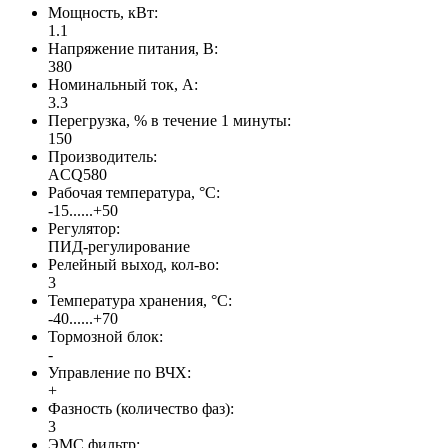
Мощность, кВт:
1.1
Напряжение питания, В:
380
Номинальный ток, А:
3.3
Перегрузка, % в течение 1 минуты:
150
Производитель:
ACQ580
Рабочая температура, °С:
-15......+50
Регулятор:
ПИД-регулирование
Релейный выход, кол-во:
3
Температура хранения, °С:
-40......+70
Тормозной блок:
-
Управление по ВЧХ:
+
Фазность (количество фаз):
3
ЭМС фильтр: