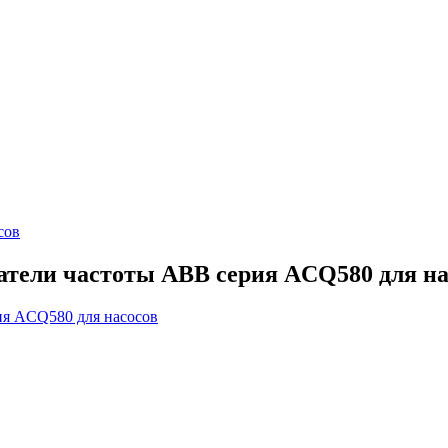
сов
атели частоты ABB серия ACQ580 для на