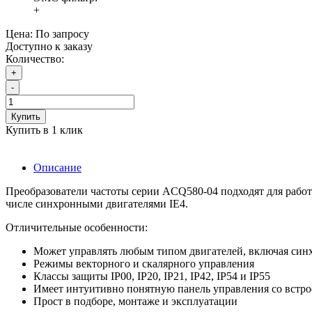
+
Цена:
По запросу
Доступно к заказу
Количество:
+
-
Купить
Купить в 1 клик
Описание
Преобразователи частоты серии ACQ580-04 подходят для работ
числе синхронными двигателями IE4.
Отличительные особенности:
Может управлять любым типом двигателей, включая син
Режимы векторного и скалярного управления
Классы защиты IP00, IP20, IP21, IP42, IP54 и IP55
Имеет интуитивно понятную панель управления со вст
Прост в подборе, монтаже и экcплуатации