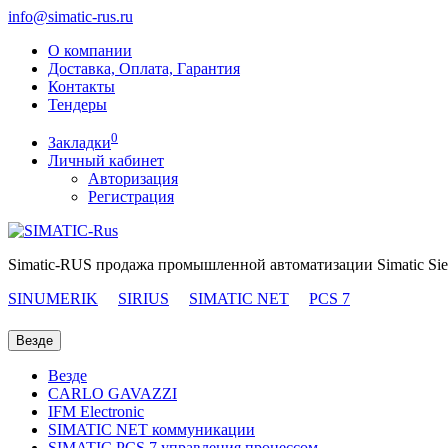
info@simatic-rus.ru
О компании
Доставка, Оплата, Гарантия
Контакты
Тендеры
0
Закладки
Личный кабинет
Авторизация
Регистрация
Simatic-RUS продажа промышленной автоматизации Simatic Si
SINUMERIK
SIRIUS
SIMATIC NET
PCS 7
Везде
Везде
CARLO GAVAZZI
IFM Electronic
SIMATIC NET коммуникации
SIMATIC PCS 7 управления процессом