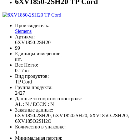
6XV1850-2SH20 TP Cord
Производитель:
Siemens
Артикул:
6XV1850-2SH20
99
Единицы измерения:
шт.
Вес Нетто:
0.17 кг
Вид продуктов:
TP Cord
Группа продукта:
2427
Данные экспортного контроля:
AL : N / ECCN : N
Заказные данные:
6XV1850-2SH20, 6XV18502SH20, 6XV185O-2SH2O,
6XV185O2SH2O
Количество в упаковке:
1
Минимальная партия: