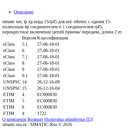
Описание
simatic net, tp xp корд 15/rj45 для ind. ethrnet, с одним 15-
полюсным itp соединителем и 1 соединителем rj45,
перекрестное включение цепей приема/ передачи, длина 2 m
Версия
Классификация
eClass
5.1
27-06-18-01
eClass
6
27-06-18-01
eClass
7.1
27-06-18-01
eClass
8
27-06-18-01
eClass
9
27-06-18-01
eClass
9.1
27-06-18-01
UNSPSC
14
26-12-16-09
UNSPSC
15
26-12-16-04
ETIM
4
EC000830
ETIM
5
EC000830
ETIM
6
EC000830
ETIM
4
1722
О компании
Возврат
Политика обработки ПД
simatic-rus.ru - SIMATIC-Rus © 2026