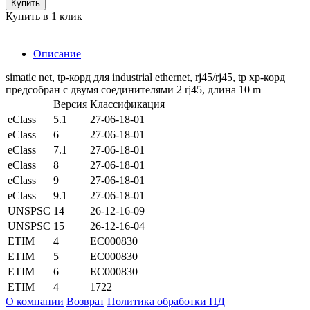
Купить
Купить в 1 клик
Описание
simatic net, tp-корд для industrial ethernet, rj45/rj45, tp xp-корд
предсобран с двумя соединителями 2 rj45, длина 10 m
Версия
Классификация
eClass
5.1
27-06-18-01
eClass
6
27-06-18-01
eClass
7.1
27-06-18-01
eClass
8
27-06-18-01
eClass
9
27-06-18-01
eClass
9.1
27-06-18-01
UNSPSC
14
26-12-16-09
UNSPSC
15
26-12-16-04
ETIM
4
EC000830
ETIM
5
EC000830
ETIM
6
EC000830
ETIM
4
1722
О компании
Возврат
Политика обработки ПД