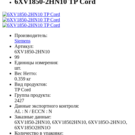
6XV1850-2HN10 TP Cord
Производитель:
Siemens
Артикул:
6XV1850-2HN10
99
Единицы измерения:
шт.
Вес Нетто:
0.359 кг
Вид продуктов:
TP Cord
Группа продукта:
2427
Данные экспортного контроля:
AL : N / ECCN : N
Заказные данные:
6XV1850-2HN10, 6XV18502HN10, 6XV185O-2HN1O,
6XV185O2HN1O
Количество в упаковке: