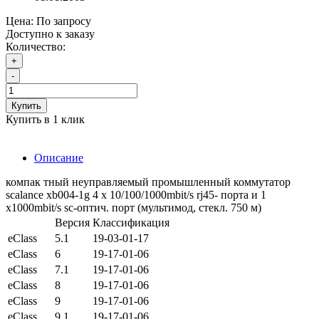
Цена:
По запросу
Доступно к заказу
Количество:
+
-
Купить
Купить в 1 клик
Описание
компак тный неуправляемый промышленный коммутатор
scalance xb004-1g 4 x 10/100/1000mbit/s rj45- порта и 1
x1000mbit/s sc-оптич. порт (мультимод, стекл. 750 м)
Версия
Классификация
eClass
5.1
19-03-01-17
eClass
6
19-17-01-06
eClass
7.1
19-17-01-06
eClass
8
19-17-01-06
eClass
9
19-17-01-06
eClass
9.1
19-17-01-06