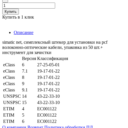
Купить
Купить в 1 клик
Описание
simatic net, симплексный штекер для установки на pcf
волоконно-оптические кабели, упаковка из 50 шт.+
инструмент для зачистки
Версия
Классификация
eClass
6
27-25-05-01
eClass
7.1
19-17-01-22
eClass
8
19-17-01-22
eClass
9
19-17-01-22
eClass
9.1
19-17-01-22
UNSPSC
14
43-22-33-10
UNSPSC
15
43-22-33-10
ETIM
4
EC001122
ETIM
5
EC001122
ETIM
6
EC001122
О компании
Возврат
Политика обработки ПД