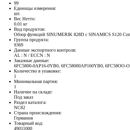
99
Единицы измерения:
шт.
Вес Нетто:
0.01 кг
Вид продуктов:
Обзор функций SINUMERIK 828D с SINAMICS S120 Co
Группа продукта:
9369
Данные экспортного контроля:
AL : N / ECCN : N
Заказные данные:
6FC5800-0AP16-0YB0, 6FC58000AP160YB0, 6FC58O
Количество в упаковке:
1
Минимальная партия:
1
Наличие на складе:
Под заказ
Раздел каталога:
NC82
Страна происхождения:
Германия
Товарный код:
49011000