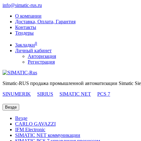
info@simatic-rus.ru
О компании
Доставка, Оплата, Гарантия
Контакты
Тендеры
0
Закладки
Личный кабинет
Авторизация
Регистрация
Simatic-RUS продажа промышленной автоматизации Simatic Si
SINUMERIK
SIRIUS
SIMATIC NET
PCS 7
Везде
Везде
CARLO GAVAZZI
IFM Electronic
SIMATIC NET коммуникации
SIMATIC PCS 7 управления процессом