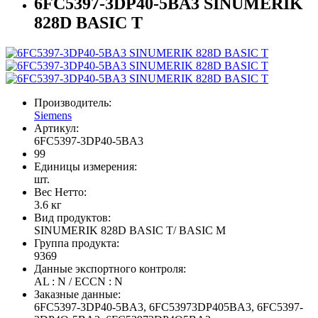
6FC5397-3DP40-5BA3 SINUMERIK
828D BASIC T
Производитель:
Siemens
Артикул:
6FC5397-3DP40-5BA3
99
Единицы измерения:
шт.
Вес Нетто:
3.6 кг
Вид продуктов:
SINUMERIK 828D BASIC T/ BASIC M
Группа продукта:
9369
Данные экспортного контроля:
AL : N / ECCN : N
Заказные данные:
6FC5397-3DP40-5BA3, 6FC53973DP405BA3, 6FC5397-