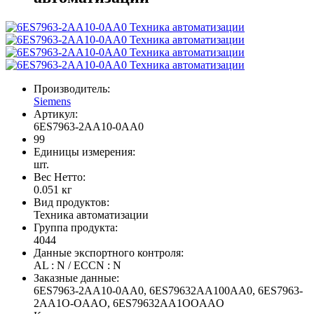
Производитель:
Siemens
Артикул:
6ES7963-2AA10-0AA0
99
Единицы измерения:
шт.
Вес Нетто:
0.051 кг
Вид продуктов:
Техника автоматизации
Группа продукта:
4044
Данные экспортного контроля:
AL : N / ECCN : N
Заказные данные:
6ES7963-2AA10-0AA0, 6ES79632AA100AA0, 6ES7963-
2AA1O-OAAO, 6ES79632AA1OOAAO