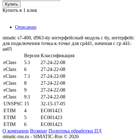
Купить
Купить в 1 клик
Описание
simatic s7-400, if963-tty интерфейсный модуль с tty, интерфейс
для подключения точка-к-точке для cp441, начиная с cp 441-
aa05
Версия
Классификация
eClass
5.1
27-24-22-08
eClass
6
27-24-22-08
eClass
7.1
27-24-22-08
eClass
8
27-24-22-08
eClass
9
27-24-22-08
eClass
9.1
27-24-22-08
UNSPSC
15
32-15-17-05
ETIM
4
EC001423
ETIM
5
EC001423
ETIM
6
EC001423
О компании
Возврат
Политика обработки ПД
simatic-rus.ru - SIMATIC-Rus © 2026