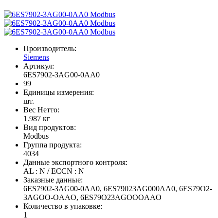
Производитель:
Siemens
Артикул:
6ES7902-3AG00-0AA0
99
Единицы измерения:
шт.
Вес Нетто:
1.987 кг
Вид продуктов:
Modbus
Группа продукта:
4034
Данные экспортного контроля:
AL : N / ECCN : N
Заказные данные:
6ES7902-3AG00-0AA0, 6ES79023AG000AA0, 6ES79O2-
3AGOO-OAAO, 6ES79O23AGOOOAAO
Количество в упаковке:
1