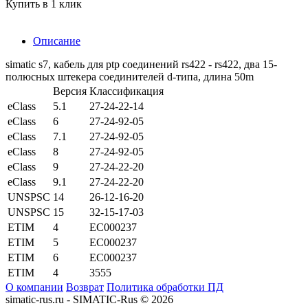
Купить в 1 клик
Описание
simatic s7, кабель для ptp соединений rs422 - rs422, два 15-
полюсных штекера соединителей d-типа, длина 50m
Версия
Классификация
eClass
5.1
27-24-22-14
eClass
6
27-24-92-05
eClass
7.1
27-24-92-05
eClass
8
27-24-92-05
eClass
9
27-24-22-20
eClass
9.1
27-24-22-20
UNSPSC
14
26-12-16-20
UNSPSC
15
32-15-17-03
ETIM
4
EC000237
ETIM
5
EC000237
ETIM
6
EC000237
ETIM
4
3555
О компании
Возврат
Политика обработки ПД
simatic-rus.ru - SIMATIC-Rus © 2026