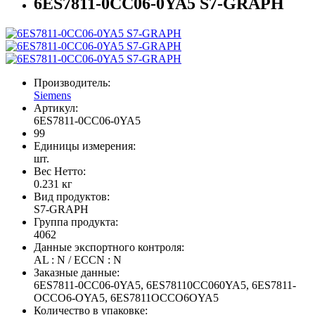
6ES7811-0CC06-0YA5 S7-GRAPH
Производитель:
Siemens
Артикул:
6ES7811-0CC06-0YA5
99
Единицы измерения:
шт.
Вес Нетто:
0.231 кг
Вид продуктов:
S7-GRAPH
Группа продукта:
4062
Данные экспортного контроля:
AL : N / ECCN : N
Заказные данные:
6ES7811-0CC06-0YA5, 6ES78110CC060YA5, 6ES7811-
OCCO6-OYA5, 6ES7811OCCO6OYA5
Количество в упаковке: