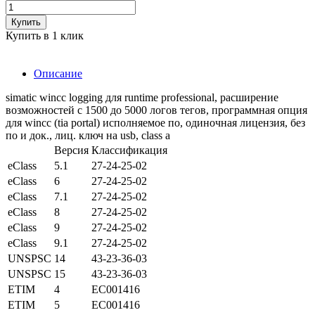
Купить
Купить в 1 клик
Описание
simatic wincc logging для runtime professional, расширение
возможностей с 1500 до 5000 логов тегов, программная опция
для wincc (tia portal) исполняемое по, одиночная лицензия, без
по и док., лиц. ключ на usb, class a
Версия
Классификация
eClass
5.1
27-24-25-02
eClass
6
27-24-25-02
eClass
7.1
27-24-25-02
eClass
8
27-24-25-02
eClass
9
27-24-25-02
eClass
9.1
27-24-25-02
UNSPSC
14
43-23-36-03
UNSPSC
15
43-23-36-03
ETIM
4
EC001416
ETIM
5
EC001416