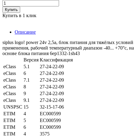
Купить
Купить в 1 клик
Описание
siplus logo! power 24v 2,5a, блок питания для тяжёлых условий
применения, рабочий температурный диапазон -40... +70°c, на
основе блока питания 6ep1332-1sh43
Версия
Классификация
eClass
5.1
27-24-22-09
eClass
6
27-24-22-09
eClass
7.1
27-24-22-09
eClass
8
27-24-22-09
eClass
9
27-24-22-09
eClass
9.1
27-24-22-09
UNSPSC
15
32-15-17-06
ETIM
4
EC000599
ETIM
5
EC000599
ETIM
6
EC000599
ETIM
4
3575