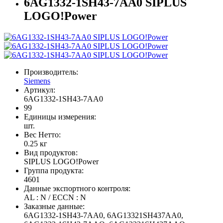
6AG1332-1SH43-7AA0 SIPLUS
LOGO!Power
Производитель:
Siemens
Артикул:
6AG1332-1SH43-7AA0
99
Единицы измерения:
шт.
Вес Нетто:
0.25 кг
Вид продуктов:
SIPLUS LOGO!Power
Группа продукта:
4601
Данные экспортного контроля:
AL : N / ECCN : N
Заказные данные:
6AG1332-1SH43-7AA0, 6AG13321SH437AA0,