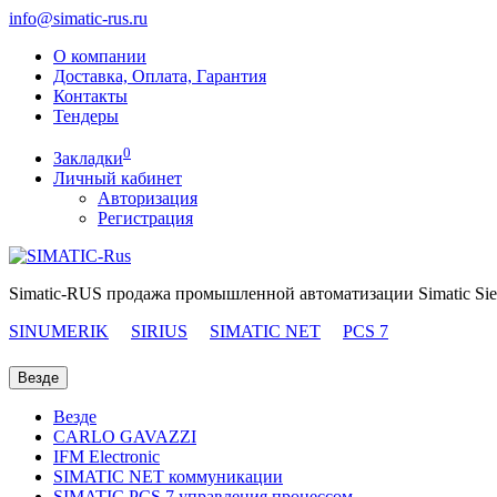
info@simatic-rus.ru
О компании
Доставка, Оплата, Гарантия
Контакты
Тендеры
0
Закладки
Личный кабинет
Авторизация
Регистрация
Simatic-RUS продажа промышленной автоматизации Simatic Si
SINUMERIK
SIRIUS
SIMATIC NET
PCS 7
Везде
Везде
CARLO GAVAZZI
IFM Electronic
SIMATIC NET коммуникации
SIMATIC PCS 7 управления процессом