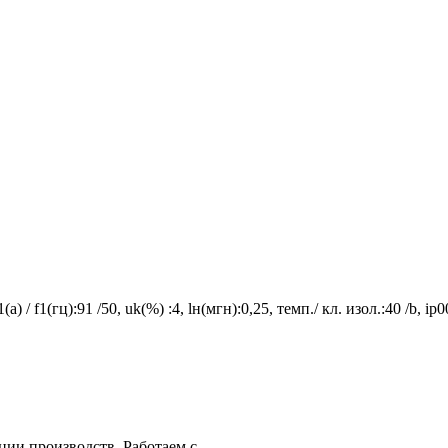
 / f1(гц):91 /50, uk(%) :4, lн(мгн):0,25, темп./ кл. изол.:40 /b, 
ции производств. Работаем с