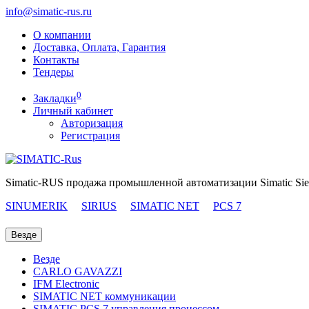
info@simatic-rus.ru
О компании
Доставка, Оплата, Гарантия
Контакты
Тендеры
0
Закладки
Личный кабинет
Авторизация
Регистрация
Simatic-RUS продажа промышленной автоматизации Simatic Si
SINUMERIK
SIRIUS
SIMATIC NET
PCS 7
Везде
Везде
CARLO GAVAZZI
IFM Electronic
SIMATIC NET коммуникации
SIMATIC PCS 7 управления процессом