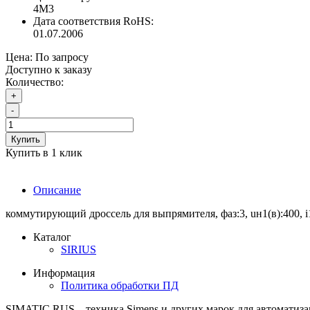
4M3
Дата соответствия RoHS:
01.07.2006
Цена:
По запросу
Доступно к заказу
Количество:
+
-
Купить
Купить в 1 клик
Описание
коммутирующий дроссель для выпрямителя, фаз:3, uн1(в):400, i1(a)
Каталог
SIRIUS
Информация
Политика обработки ПД
SIMATIC RUS – техника Simens и других марок для автоматиза