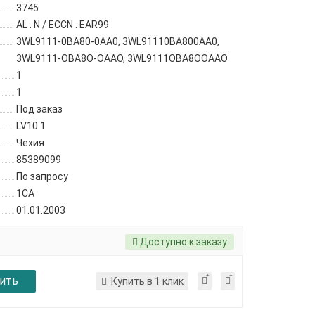
3745
AL : N / ECCN : EAR99
3WL9111-0BA80-0AA0, 3WL91110BA800AA0,
3WL9111-OBA8O-OAAO, 3WL9111OBA8OOAAO
1
1
Под заказ
LV10.1
Чехия
85389099
По запросу
1CA
01.01.2003
Доступно к заказу
ить
Купить в 1 клик