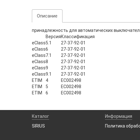
Описание
принадлежность для автоматических выключателей
Версия
Классификация
eClass
5.1
27-37-92-01
eClass
6
27-37-92-01
eClass
7.1
27-37-92-01
eClass
8
27-37-92-01
eClass
9
27-37-92-01
eClass
9.1
27-37-92-01
ETIM
4
EC002498
ETIM
5
EC002498
ETIM
6
EC002498
Каталог
Информация
SIRIUS
Политика обраб