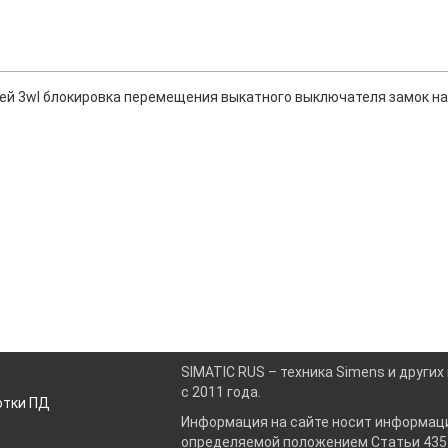
 3wl блокировка перемещения выкатного выключателя замок на 
SIMATIC RUS – техника Simens и други
с 2011 года.
отки ПД
Информация на сайте носит информаци
определяемой положением Статьи 435 