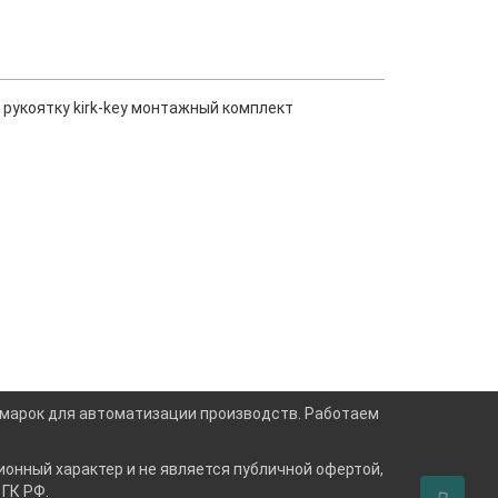
рукоятку kirk-key монтажный комплект
х марок для автоматизации производств. Работаем
онный характер и не является публичной офертой,
ГК РФ.