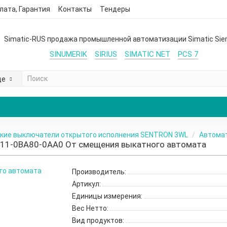
лата, Гарантия
Контакты
Тендеры
Simatic-RUS продажа промышленной автоматизации Simatic Si
SINUMERIK
SIRIUS
SIMATIC NET
PCS 7
де
кие выключатели открытого исполнения SENTRON 3WL
Автомат
11-0BA80-0AA0 От смещения выкатного автомата
Производитель:
Артикул:
Единицы измерения:
Вес Нетто:
Вид продуктов: