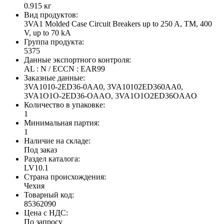
0.915 кг
Вид продуктов:
3VA1 Molded Case Circuit Breakers up to 250 A, TM, 400
V, up to 70 kA
Группа продукта:
5375
Данные экспортного контроля:
AL : N / ECCN : EAR99
Заказные данные:
3VA1010-2ED36-0AA0, 3VA10102ED360AA0,
3VA1O1O-2ED36-OAAO, 3VA1O1O2ED36OAAO
Количество в упаковке:
1
Минимальная партия:
1
Наличие на складе:
Под заказ
Раздел каталога:
LV10.1
Страна происхождения:
Чехия
Товарный код:
85362090
Цена с НДС:
По запросу