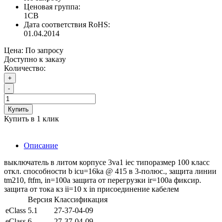
Ценовая группа:
1CB
Дата соответствия RoHS:
01.04.2014
Цена:
По запросу
Доступно к заказу
Количество:
+
-
Купить
Купить в 1 клик
Описание
выключатель в литом корпусе 3va1 iec типоразмер 100 класс
откл. способности b icu=16ka @ 415 в 3-полюс., защита линии
tm210, ftfm, in=100a защита от перегрузки ir=100a фиксир.
защита от тока кз ii=10 x in присоединение кабелем
Версия
Классификация
eClass
5.1
27-37-04-09
eClass
6
27-37-04-09