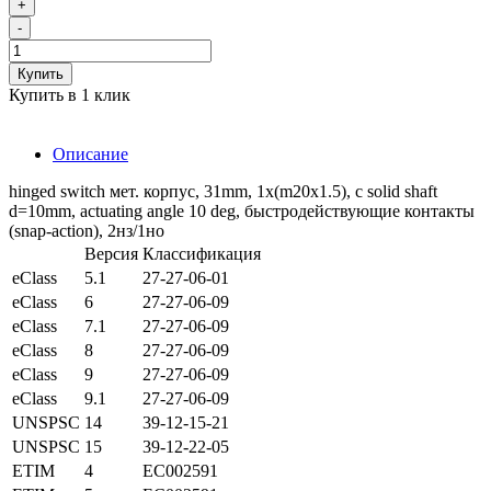
+
-
Купить
Купить в 1 клик
Описание
hinged switch мет. корпус, 31mm, 1x(m20x1.5), c solid shaft
d=10mm, actuating angle 10 deg, быстродействующие контакты
(snap-action), 2нз/1но
Версия
Классификация
eClass
5.1
27-27-06-01
eClass
6
27-27-06-09
eClass
7.1
27-27-06-09
eClass
8
27-27-06-09
eClass
9
27-27-06-09
eClass
9.1
27-27-06-09
UNSPSC
14
39-12-15-21
UNSPSC
15
39-12-22-05
ETIM
4
EC002591