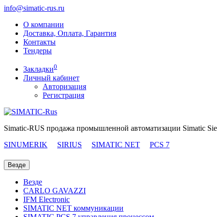
info@simatic-rus.ru
О компании
Доставка, Оплата, Гарантия
Контакты
Тендеры
0
Закладки
Личный кабинет
Авторизация
Регистрация
Simatic-RUS продажа промышленной автоматизации Simatic Si
SINUMERIK
SIRIUS
SIMATIC NET
PCS 7
Везде
Везде
CARLO GAVAZZI
IFM Electronic
SIMATIC NET коммуникации
SIMATIC PCS 7 управления процессом