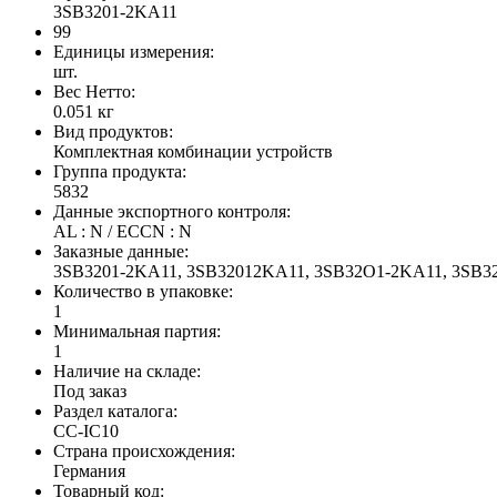
3SB3201-2KA11
99
Единицы измерения:
шт.
Вес Нетто:
0.051 кг
Вид продуктов:
Комплектная комбинации устройств
Группа продукта:
5832
Данные экспортного контроля:
AL : N / ECCN : N
Заказные данные:
3SB3201-2KA11, 3SB32012KA11, 3SB32O1-2KA11, 3SB
Количество в упаковке:
1
Минимальная партия:
1
Наличие на складе:
Под заказ
Раздел каталога:
CC-IC10
Страна происхождения:
Германия
Товарный код: