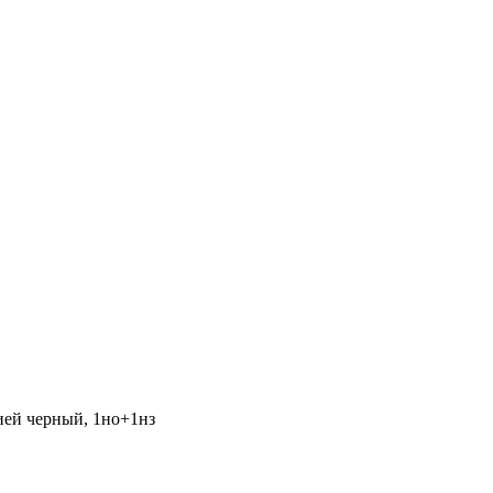
цией черный, 1нo+1нз