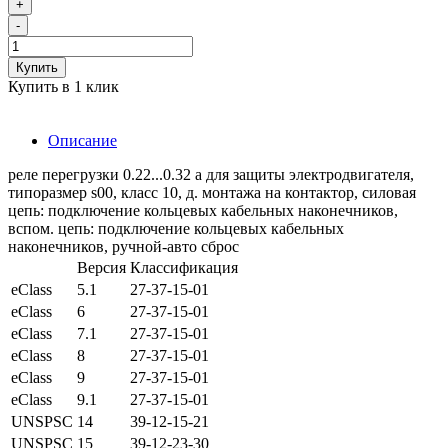
+
-
Купить
Купить в 1 клик
Описание
реле перегрузки 0.22...0.32 a для защиты электродвигателя,
типоразмер s00, класс 10, д. монтажа на контактор, силовая
цепь: подключение кольцевых кабельных наконечников,
вспом. цепь: подключение кольцевых кабельных
наконечников, ручной-авто сброс
Версия
Классификация
eClass
5.1
27-37-15-01
eClass
6
27-37-15-01
eClass
7.1
27-37-15-01
eClass
8
27-37-15-01
eClass
9
27-37-15-01
eClass
9.1
27-37-15-01
UNSPSC
14
39-12-15-21
UNSPSC
15
39-12-23-30