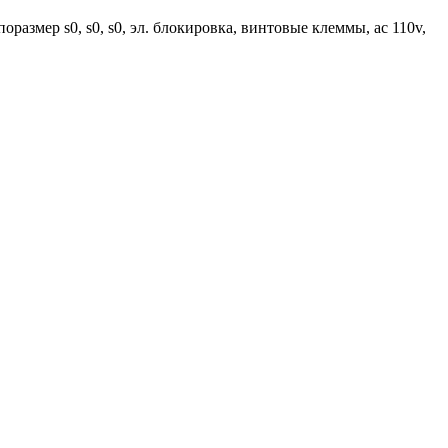
оразмер s0, s0, s0, эл. блокировка, винтовые клеммы, ac 110v,