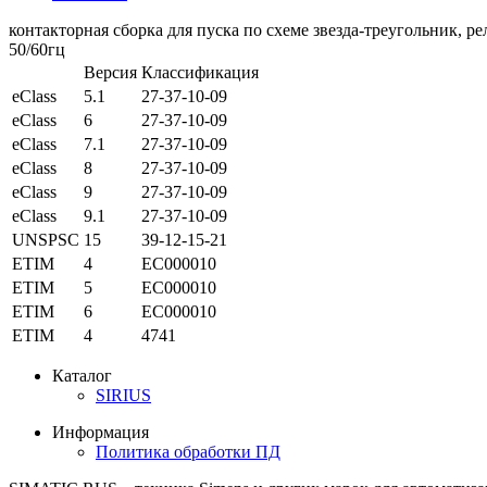
контакторная сборка для пуска по схеме звезда-треугольник, рел
50/60гц
Версия
Классификация
eClass
5.1
27-37-10-09
eClass
6
27-37-10-09
eClass
7.1
27-37-10-09
eClass
8
27-37-10-09
eClass
9
27-37-10-09
eClass
9.1
27-37-10-09
UNSPSC
15
39-12-15-21
ETIM
4
EC000010
ETIM
5
EC000010
ETIM
6
EC000010
ETIM
4
4741
Каталог
SIRIUS
Информация
Политика обработки ПД