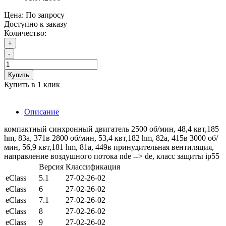
Цена:
По запросу
Доступно к заказу
Количество:
+
-
Купить
Купить в 1 клик
Описание
компактный синхронный двигатель 2500 об/мин, 48,4 квт,185
hm, 83a, 371в 2800 об/мин, 53,4 квт,182 hm, 82a, 415в 3000 об/
мин, 56,9 квт,181 hm, 81a, 449в принудительная вентиляция,
направление воздушного потока nde --> de, класс защиты ip55
Версия
Классификация
eClass
5.1
27-02-26-02
eClass
6
27-02-26-02
eClass
7.1
27-02-26-02
eClass
8
27-02-26-02
eClass
9
27-02-26-02