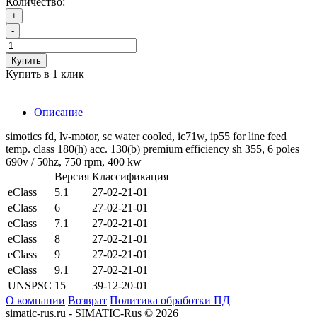
Количество:
+
-
Купить
Купить в 1 клик
Описание
simotics fd, lv-motor, sc water cooled, ic71w, ip55 for line feed
temp. class 180(h) acc. 130(b) premium efficiency sh 355, 6 poles
690v / 50hz, 750 rpm, 400 kw
Версия
Классификация
eClass
5.1
27-02-21-01
eClass
6
27-02-21-01
eClass
7.1
27-02-21-01
eClass
8
27-02-21-01
eClass
9
27-02-21-01
eClass
9.1
27-02-21-01
UNSPSC
15
39-12-20-01
О компании
Возврат
Политика обработки ПД
simatic-rus.ru - SIMATIC-Rus © 2026