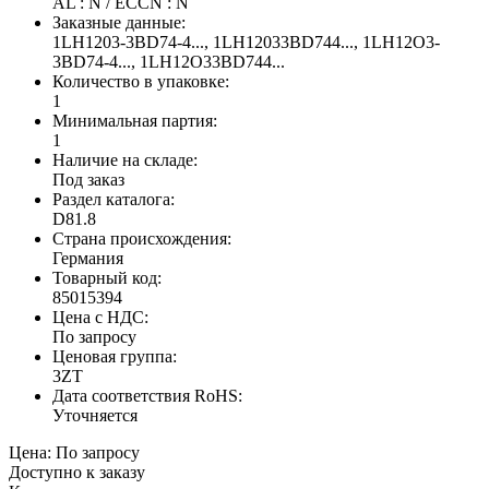
AL : N / ECCN : N
Заказные данные:
1LH1203-3BD74-4..., 1LH12033BD744..., 1LH12O3-
3BD74-4..., 1LH12O33BD744...
Количество в упаковке:
1
Минимальная партия:
1
Наличие на складе:
Под заказ
Раздел каталога:
D81.8
Страна происхождения:
Германия
Товарный код:
85015394
Цена с НДС:
По запросу
Ценовая группа:
3ZT
Дата соответствия RoHS:
Уточняется
Цена:
По запросу
Доступно к заказу