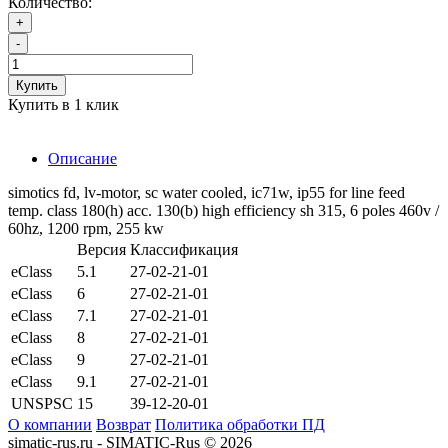
Количество:
+
-
Купить
Купить в 1 клик
Описание
simotics fd, lv-motor, sc water cooled, ic71w, ip55 for line feed
temp. class 180(h) acc. 130(b) high efficiency sh 315, 6 poles 460v /
60hz, 1200 rpm, 255 kw
Версия
Классификация
eClass
5.1
27-02-21-01
eClass
6
27-02-21-01
eClass
7.1
27-02-21-01
eClass
8
27-02-21-01
eClass
9
27-02-21-01
eClass
9.1
27-02-21-01
UNSPSC
15
39-12-20-01
О компании
Возврат
Политика обработки ПД
simatic-rus.ru - SIMATIC-Rus © 2026