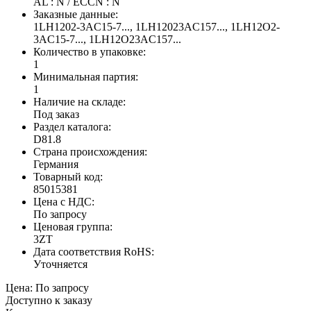
AL : N / ECCN : N
Заказные данные:
1LH1202-3AC15-7..., 1LH12023AC157..., 1LH12O2-
3AC15-7..., 1LH12O23AC157...
Количество в упаковке:
1
Минимальная партия:
1
Наличие на складе:
Под заказ
Раздел каталога:
D81.8
Страна происхождения:
Германия
Товарный код:
85015381
Цена с НДС:
По запросу
Ценовая группа:
3ZT
Дата соответствия RoHS:
Уточняется
Цена:
По запросу
Доступно к заказу