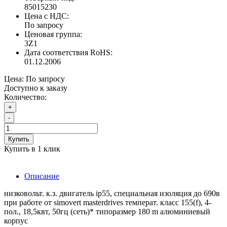
85015230
Цена с НДС:
По запросу
Ценовая группа:
3Z1
Дата соответствия RoHS:
01.12.2006
Цена:
По запросу
Доступно к заказу
Количество:
+
-
Купить
Купить в 1 клик
Описание
низковольт. к.з. двигатель ip55, специальная изоляция до 690в
при работе от simovert masterdrives температ. класс 155(f), 4-
пол., 18,5квт, 50гц (сеть)* типоразмер 180 m алюминиевый
корпус