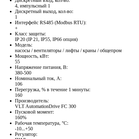
Дискретный вход, кол-во:
4, импульсный 1
Дискретный выход, кол-во:
1
Интерфейс RS485 (Modbus RTU):
+
Класс защиты:
IP 20 (IP 21, IP55, IP66 опция)
Модель:
насосы / вентиляторы / лифты / краны / общепром
Мощность, кВт:
55
Напряжение питания, В:
380-500
Номинальный ток, А:
106
Перегрузка, % в течение 1 минуты:
160
Производитель:
VLT AutomationDrive FC 300
Пусковой момент:
160%
Рабочая температура, °С:
-10...+50
Регулятор: